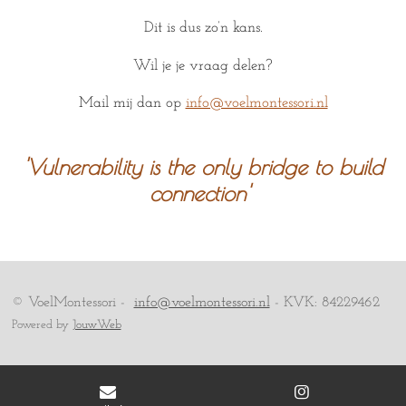
Dit is dus zo’n kans.
Wil je je vraag delen?
Mail mij dan op
info@voelmontessori.nl
'Vulnerability is the only bridge to build
connection'
© VoelMontessori -
info@voelmontessori.nl
- KVK: 84229462
Powered by
JouwWeb